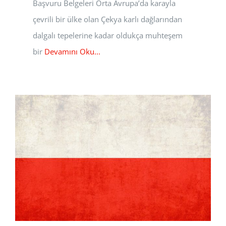
Başvuru Belgeleri Orta Avrupa’da karayla
çevrili bir ülke olan Çekya karlı dağlarından
dalgalı tepelerine kadar oldukça muhteşem
bir
Devamını Oku...