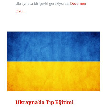
Ukraynaca bir çeviri gerekiyorsa,
Devamını
Oku...
Ukrayna’da Tıp Eğitimi