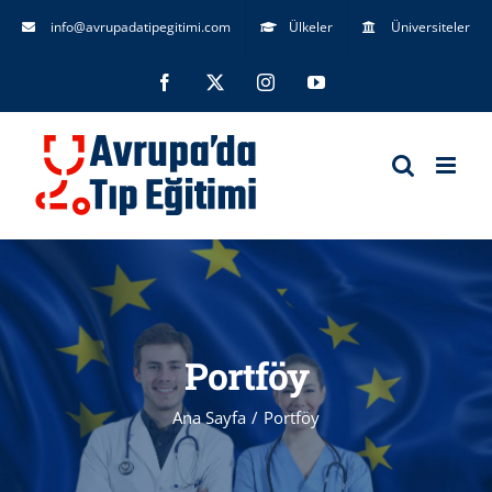
Skip
info@avrupadatipegitimi.com
Ülkeler
Üniversiteler
to
Facebook
X
Instagram
YouTube
content
Portföy
Ana Sayfa
Portföy