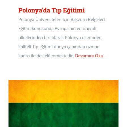
Polonya’da Tıp Eğitimi
Polonya Üniversiteleri için Başvuru Belgeleri
Eğitim konusunda Avrupa'nın en önemli
ülkelerinden biri olarak Polonya üzerinden,
kaliteli Tıp eğitimi dünya çapından uzman
kadro ile desteklenmektedir.
Devamını Oku...