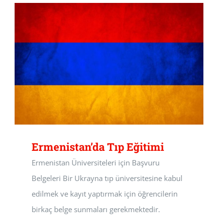
Ermenistan’da Tıp Eğitimi
Ermenistan Üniversiteleri için Başvuru
Belgeleri Bir Ukrayna tıp üniversitesine kabul
edilmek ve kayıt yaptırmak için öğrencilerin
birkaç belge sunmaları gerekmektedir.