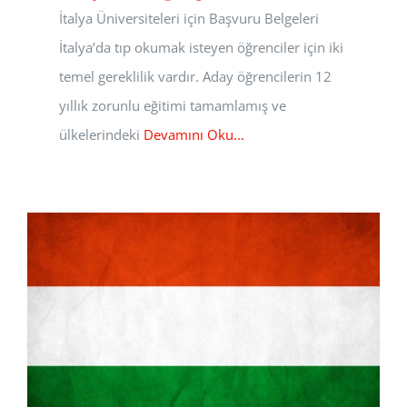
İtalya Üniversiteleri için Başvuru Belgeleri
İtalya’da tıp okumak isteyen öğrenciler için iki
temel gereklilik vardır. Aday öğrencilerin 12
yıllık zorunlu eğitimi tamamlamış ve
ülkelerindeki
Devamını Oku...