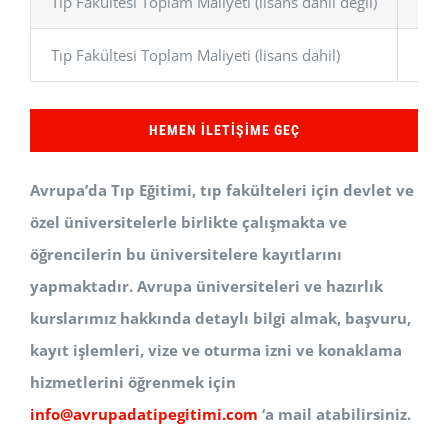
Tıp Fakültesi Toplam Maliyeti (lisans dahil değil)
32.
Tıp Fakültesi Toplam Maliyeti (lisans dahil)
32.
HEMEN İLETIŞIME GEÇ
Avrupa’da Tıp Eğitimi, tıp fakülteleri için devlet ve
özel üniversitelerle birlikte çalışmakta ve
öğrencilerin bu üniversitelere kayıtlarını
yapmaktadır. Avrupa üniversiteleri ve hazırlık
kurslarımız hakkında detaylı bilgi almak, başvuru,
kayıt işlemleri, vize ve oturma izni ve konaklama
hizmetlerini öğrenmek için
info@avrupadatipegitimi.com
‘a mail atabilirsiniz.