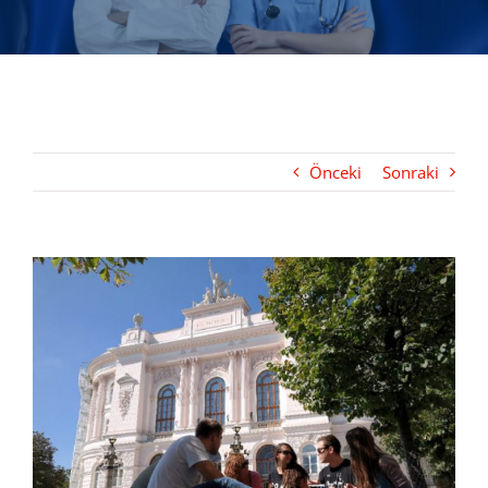
Önceki
Sonraki
View
Larger
Image