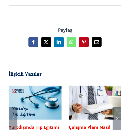
Paylaş
Facebook
X
LinkedIn
WhatsApp
Pinterest
E-
posta
İlişkili Yazılar
Yurtdışında Tıp Eğitimi
Çalışma Planı Nasıl