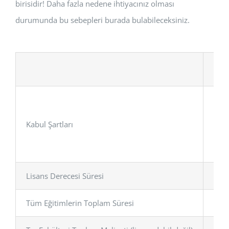
birisidir! Daha fazla nedene ihtiyacınız olması
durumunda bu sebepleri burada bulabileceksiniz.
Avr
1.Li
Kabul Şartları
2. K
Lisans Derecesi Süresi
6 Yıl
Tüm Eğitimlerin Toplam Süresi
6 yıl