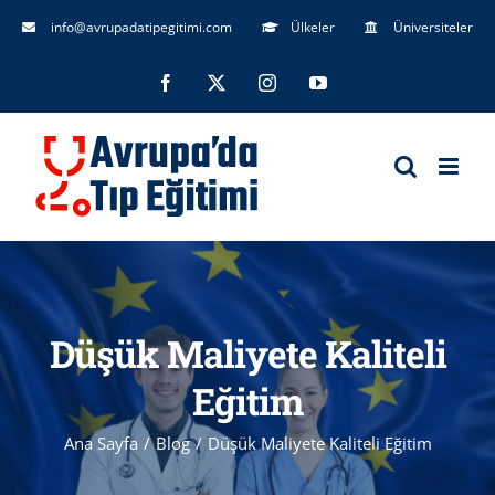
Skip
info@avrupadatipegitimi.com
Ülkeler
Üniversiteler
to
Facebook
X
Instagram
YouTube
content
Düşük Maliyete Kaliteli
Eğitim
Ana Sayfa
Blog
Düşük Maliyete Kaliteli Eğitim