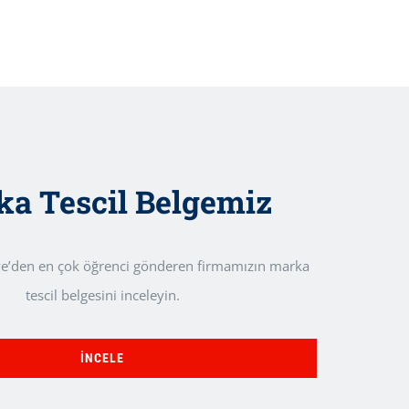
a Tescil Belgemiz
ye’den en çok öğrenci gönderen firmamızın marka
tescil belgesini inceleyin.
İNCELE