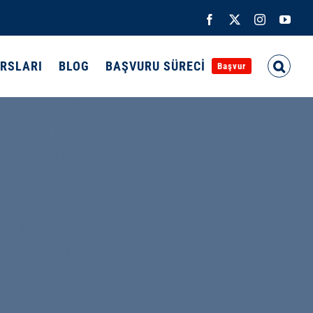
Facebook
X
Instagram
You
URSLARI
BLOG
BAŞVURU SÜRECİ
Başvur