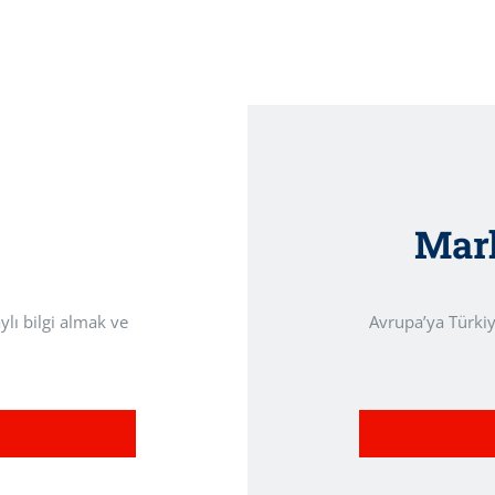
Mark
ylı bilgi almak ve
Avrupa’ya Türki