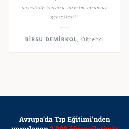
sayesinde basvuru surecim sorunsuz
gerceklesti”
BİRSU DEMİRKOL
,
Öğrenci
Avrupa’da Tıp Eğitimi’nden
yararlanan
2.000 öğrencilerimiz