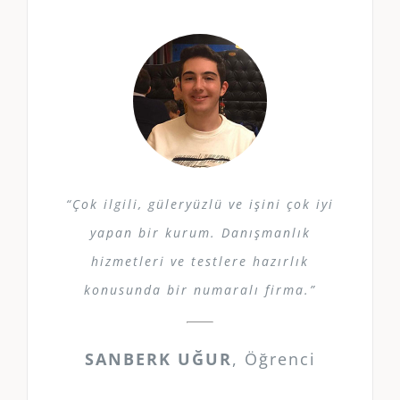
“Çok ilgili, güleryüzlü ve işini çok iyi
yapan bir kurum. Danışmanlık
hizmetleri ve testlere hazırlık
konusunda bir numaralı firma.”
SANBERK UĞUR
,
Öğrenci