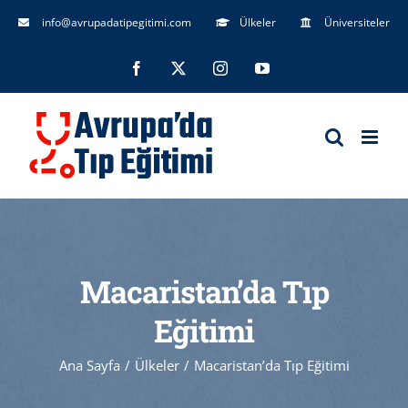
Skip
info@avrupadatipegitimi.com
Ülkeler
Üniversiteler
to
Facebook
X
Instagram
YouTube
content
Macaristan’da Tıp
Eğitimi
Ana Sayfa
Ülkeler
Macaristan’da Tıp Eğitimi