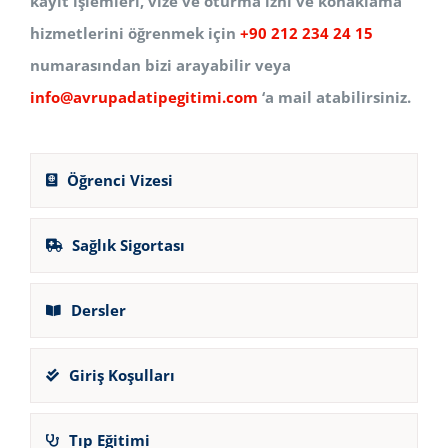
kayıt işlemleri, vize ve oturma izni ve konaklama
hizmetlerini öğrenmek için
+90 212 234 24 15
numarasından bizi arayabilir veya
info@avrupadatipegitimi.com
‘a mail atabilirsiniz.
Öğrenci Vizesi
Sağlık Sigortası
Dersler
Giriş Koşulları
Tıp Eğitimi